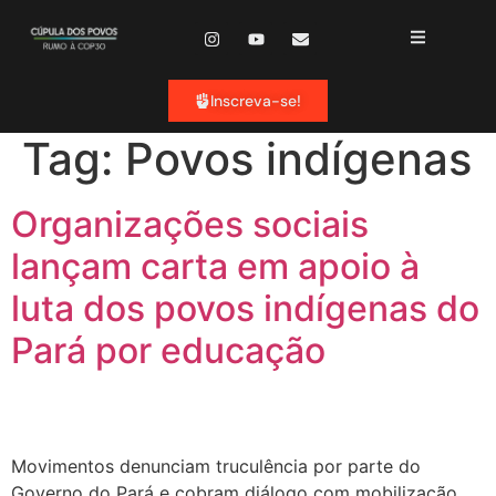
o
conteúdo
Inscreva-se!
Tag:
Povos indígenas
Organizações sociais
lançam carta em apoio à
luta dos povos indígenas do
Pará por educação
Movimentos denunciam truculência por parte do
Governo do Pará e cobram diálogo com mobilização