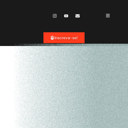
o
conteúdo
Inscreva-se!