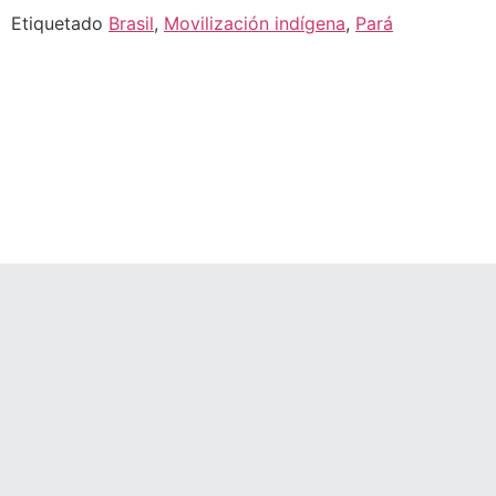
Etiquetado
Brasil
,
Movilización indígena
,
Pará